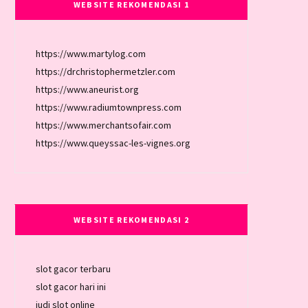
WEBSITE REKOMENDASI 1
https://www.martylog.com
https://drchristophermetzler.com
https://www.aneurist.org
https://www.radiumtownpress.com
https://www.merchantsofair.com
https://www.queyssac-les-vignes.org
WEBSITE REKOMENDASI 2
slot gacor terbaru
slot gacor hari ini
judi slot online