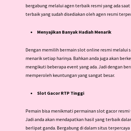
bergabung melalui agen terbaik resmi yang ada saat i
terbaik yang sudah disediakan oleh agen resmi terpe
Menyajikan Banyak Hadiah Menarik
Dengan memilih bermain slot online resmi melalui 
menarik setiap harinya. Bahkan anda juga akan be
mengikuti beberapa event yang ada. Jadi dengan be
memperoleh keuntungan yang sangat besar.
Slot Gacor RTP Tinggi
Pemain bisa menikmati permainan slot gacor resmi t
Jadi anda akan mendapatkan hasil yang terbaik dal
berlipat ganda. Bergabung di dalam situs terpercaya