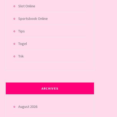
Slot Online
Sportsbook Online
Tips
Togel
Trik
ARCHIVES
August 2026