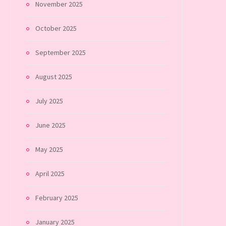
November 2025
October 2025
September 2025
August 2025
July 2025
June 2025
May 2025
April 2025
February 2025
January 2025