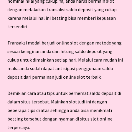
nominal nilai yang cukup. Ya, anda harus bermain slot
dengan melakukan transaksi saldo deposit yang cukup
karena melalui hal ini betting bisa memberi kepuasan
tersendiri.
Transaksi modal berjudi online slot dengan metode yang
sesuai keinginan anda dan hitung saldo deposit yang
cukup untuk dimainkan setiap hari. Melalui cara mudah ini
maka anda sudah dapat antisipasi penggunaan saldo
deposit dari permainan judi online slot terbaik.
Demikian cara atau tips untuk berhemat saldo deposit di
dalam situs tersebut. Mainkan slot judi ini dengan
beberapa tips di atas sehingga anda bisa menikmati
betting tersebut dengan nyaman di situs slot online
terpercaya.