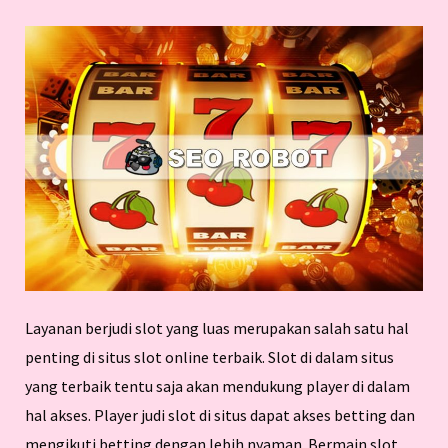
Layanan berjudi slot yang luas merupakan salah satu hal
penting di situs slot online terbaik. Slot di dalam situs
yang terbaik tentu saja akan mendukung player di dalam
hal akses. Player judi slot di situs dapat akses betting dan
mengikuti betting dengan lebih nyaman. Bermain slot