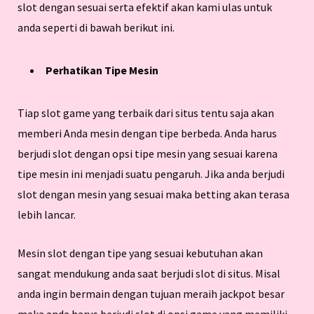
slot dengan sesuai serta efektif akan kami ulas untuk
anda seperti di bawah berikut ini.
Perhatikan Tipe Mesin
Tiap slot game yang terbaik dari situs tentu saja akan
memberi Anda mesin dengan tipe berbeda. Anda harus
berjudi slot dengan opsi tipe mesin yang sesuai karena
tipe mesin ini menjadi suatu pengaruh. Jika anda berjudi
slot dengan mesin yang sesuai maka betting akan terasa
lebih lancar.
Mesin slot dengan tipe yang sesuai kebutuhan akan
sangat mendukung anda saat berjudi slot di situs. Misal
anda ingin bermain dengan tujuan meraih jackpot besar
maka anda harus berjudi slot di opsi game yang memiliki