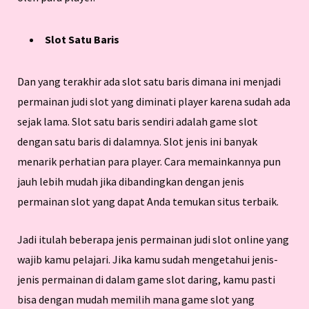
Slot Satu Baris
Dan yang terakhir ada slot satu baris dimana ini menjadi
permainan judi slot yang diminati player karena sudah ada
sejak lama. Slot satu baris sendiri adalah game slot
dengan satu baris di dalamnya. Slot jenis ini banyak
menarik perhatian para player. Cara memainkannya pun
jauh lebih mudah jika dibandingkan dengan jenis
permainan slot yang dapat Anda temukan situs terbaik.
Jadi itulah beberapa jenis permainan judi slot online yang
wajib kamu pelajari. Jika kamu sudah mengetahui jenis-
jenis permainan di dalam game slot daring, kamu pasti
bisa dengan mudah memilih mana game slot yang