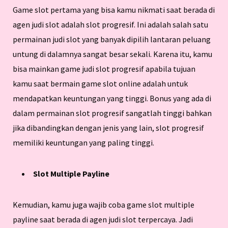
Game slot pertama yang bisa kamu nikmati saat berada di
agen judi slot adalah slot progresif. Ini adalah salah satu
permainan judi slot yang banyak dipilih lantaran peluang
untung di dalamnya sangat besar sekali. Karena itu, kamu
bisa mainkan game judi slot progresif apabila tujuan
kamu saat bermain game slot online adalah untuk
mendapatkan keuntungan yang tinggi. Bonus yang ada di
dalam permainan slot progresif sangatlah tinggi bahkan
jika dibandingkan dengan jenis yang lain, slot progresif
memiliki keuntungan yang paling tinggi.
Slot Multiple Payline
Kemudian, kamu juga wajib coba game slot multiple
payline saat berada di agen judi slot terpercaya. Jadi