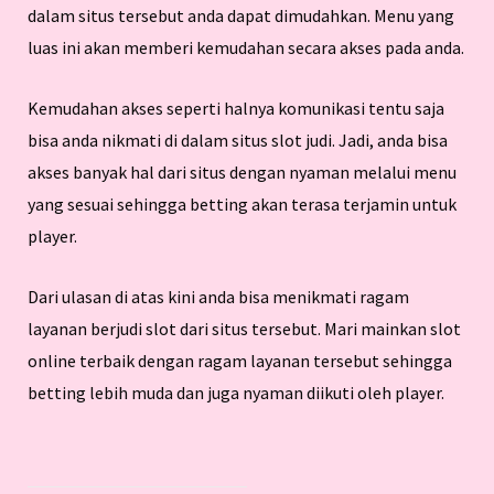
dalam situs tersebut anda dapat dimudahkan. Menu yang
luas ini akan memberi kemudahan secara akses pada anda.
Kemudahan akses seperti halnya komunikasi tentu saja
bisa anda nikmati di dalam situs slot judi. Jadi, anda bisa
akses banyak hal dari situs dengan nyaman melalui menu
yang sesuai sehingga betting akan terasa terjamin untuk
player.
Dari ulasan di atas kini anda bisa menikmati ragam
layanan berjudi slot dari situs tersebut. Mari mainkan slot
online terbaik dengan ragam layanan tersebut sehingga
betting lebih muda dan juga nyaman diikuti oleh player.