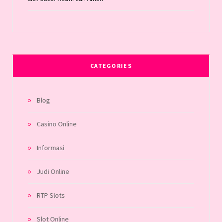
CATEGORIES
Blog
Casino Online
Informasi
Judi Online
RTP Slots
Slot Online