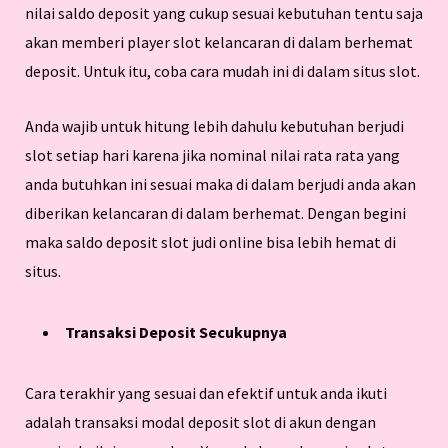
nilai saldo deposit yang cukup sesuai kebutuhan tentu saja
akan memberi player slot kelancaran di dalam berhemat
deposit. Untuk itu, coba cara mudah ini di dalam situs slot.
Anda wajib untuk hitung lebih dahulu kebutuhan berjudi
slot setiap hari karena jika nominal nilai rata rata yang
anda butuhkan ini sesuai maka di dalam berjudi anda akan
diberikan kelancaran di dalam berhemat. Dengan begini
maka saldo deposit slot judi online bisa lebih hemat di
situs.
Transaksi Deposit Secukupnya
Cara terakhir yang sesuai dan efektif untuk anda ikuti
adalah transaksi modal deposit slot di akun dengan