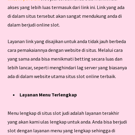
akses yang lebih luas termasuk dari link ini. Link yang ada
di dalam situs tersebut akan sangat mendukung anda di
dalam berjudi online slot.
Layanan link yang disajikan untuk anda tidak jauh berbeda
cara pemakaiannya dengan website di situs. Melalui cara
yang sama anda bisa menikmati betting secara luas dan
lebih lancar, seperti menghindari lag server yang biasanya
ada di dalam website utama situs slot online terbaik.
Layanan Menu Terlengkap
Menu lengkap di situs slot judi adalah layanan terakhir
yang akan kami ulas lengkap untuk anda. Anda bisa berjudi
slot dengan layanan menu yang lengkap sehingga di