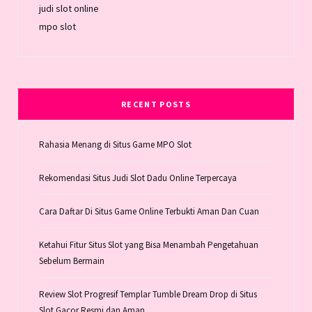
judi slot online
mpo slot
RECENT POSTS
Rahasia Menang di Situs Game MPO Slot
Rekomendasi Situs Judi Slot Dadu Online Terpercaya
Cara Daftar Di Situs Game Online Terbukti Aman Dan Cuan
Ketahui Fitur Situs Slot yang Bisa Menambah Pengetahuan
Sebelum Bermain
Review Slot Progresif Templar Tumble Dream Drop di Situs
Slot Gacor Resmi dan Aman