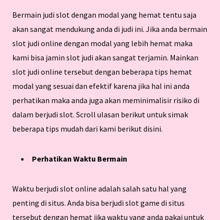
Bermain judi slot dengan modal yang hemat tentu saja
akan sangat mendukung anda di judi ini. Jika anda bermain
slot judi online dengan modal yang lebih hemat maka
kami bisa jamin slot judi akan sangat terjamin. Mainkan
slot judi online tersebut dengan beberapa tips hemat
modal yang sesuai dan efektif karena jika hal ini anda
perhatikan maka anda juga akan meminimalisir risiko di
dalam berjudi slot. Scroll ulasan berikut untuk simak
beberapa tips mudah dari kami berikut disini.
Perhatikan Waktu Bermain
Waktu berjudi slot online adalah salah satu hal yang
penting di situs. Anda bisa berjudi slot game di situs
tersebut dengan hemat jika waktu yang anda pakai untuk