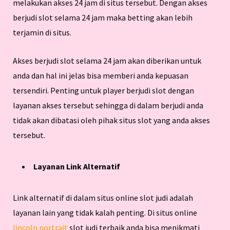
melakukan akses 24 jam di situs tersebut. Dengan akses
berjudi slot selama 24 jam maka betting akan lebih
terjamin di situs.
Akses berjudi slot selama 24 jam akan diberikan untuk
anda dan hal ini jelas bisa memberi anda kepuasan
tersendiri. Penting untuk player berjudi slot dengan
layanan akses tersebut sehingga di dalam berjudi anda
tidak akan dibatasi oleh pihak situs slot yang anda akses
tersebut.
Layanan Link Alternatif
Link alternatif di dalam situs online slot judi adalah
layanan lain yang tidak kalah penting. Di situs online
lincoln portrait
slot judi terbaik anda bisa menikmati