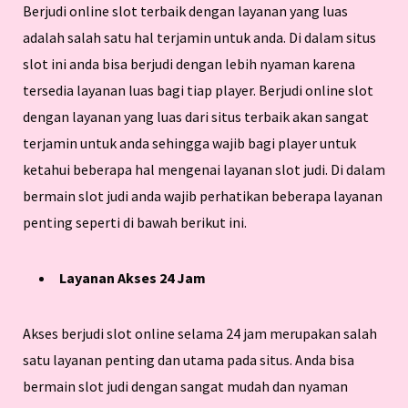
Berjudi online slot terbaik dengan layanan yang luas
adalah salah satu hal terjamin untuk anda. Di dalam situs
slot ini anda bisa berjudi dengan lebih nyaman karena
tersedia layanan luas bagi tiap player. Berjudi online slot
dengan layanan yang luas dari situs terbaik akan sangat
terjamin untuk anda sehingga wajib bagi player untuk
ketahui beberapa hal mengenai layanan slot judi. Di dalam
bermain slot judi anda wajib perhatikan beberapa layanan
penting seperti di bawah berikut ini.
Layanan Akses 24 Jam
Akses berjudi slot online selama 24 jam merupakan salah
satu layanan penting dan utama pada situs. Anda bisa
bermain slot judi dengan sangat mudah dan nyaman