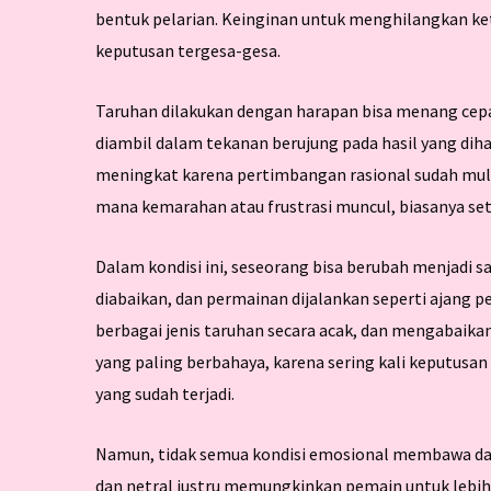
bentuk pelarian.
Keinginan untuk menghilangkan ket
keputusan tergesa-gesa.
Taruhan dilakukan dengan harapan bisa menang cep
diambil dalam tekanan berujung pada hasil yang dihar
meningkat karena pertimbangan rasional sudah mul
mana kemarahan atau frustrasi muncul, biasanya set
Dalam kondisi ini, seseorang bisa berubah menjadi sa
diabaikan, dan permainan dijalankan seperti ajang 
berbagai jenis taruhan secara acak, dan mengabaika
yang paling berbahaya, karena sering kali keputus
yang sudah terjadi.
Namun, tidak semua kondisi emosional membawa dam
dan netral justru memungkinkan pemain untuk lebih 