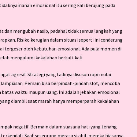
idaknyamanan emosional itu sering kali berujung pada
at dan mengubah nasib, padahal tidak semua langkah yang
apkan. Risiko kerugian dalam situasi seperti ini cenderung
ai tergeser oleh kebutuhan emosional.
Ada pula momen di
elah mengalami kekalahan berkali-kali.
ngat agresif. Strategi yang tadinya disusun rapi mulai
pelampiasan. Pemain bisa berpindah-pindah slot, mencoba
n batas waktu maupun uang. Ini adalah jebakan emosional
an yang diambil saat marah hanya memperparah kekalahan
pak negatif. Bermain dalam suasana hati yang tenang
terkendali. Saat seseorang merasa stabil, mereka biasanya