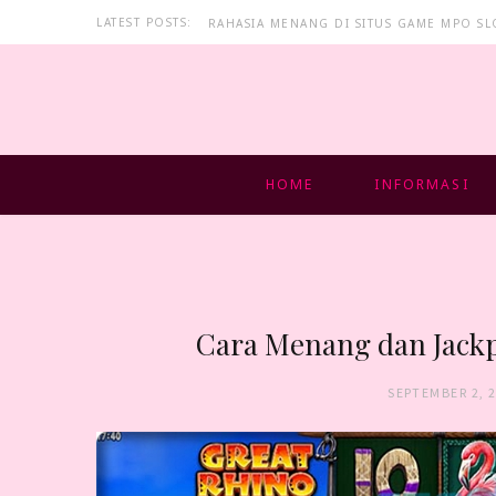
LATEST POSTS:
RAHASIA MENANG DI SITUS GAME MPO SL
HOME
INFORMASI
Cara Menang dan Jackpo
SEPTEMBER 2, 