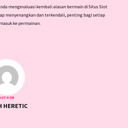
 Anda mengevaluasi kembali alasan bermain di Situs Slot
p menyenangkan dan terkendali, penting bagi setiap
masuk ke permainan.
AUTHOR
 HERETIC