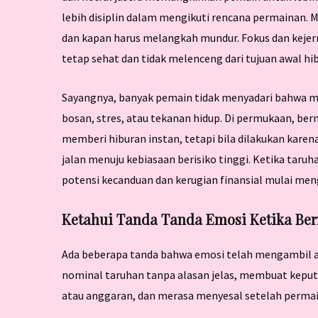
lebih disiplin dalam mengikuti rencana permainan. 
dan kapan harus melangkah mundur. Fokus dan kejer
tetap sehat dan tidak melenceng dari tujuan awal hi
Sayangnya, banyak pemain tidak menyadari bahwa me
bosan, stres, atau tekanan hidup. Di permukaan, b
memberi hiburan instan, tetapi bila dilakukan kare
jalan menuju kebiasaan berisiko tinggi. Ketika taru
potensi kecanduan dan kerugian finansial mulai meng
Ketahui Tanda Tanda Emosi Ketika Ber
Ada beberapa tanda bahwa emosi telah mengambil al
nominal taruhan tanpa alasan jelas, membuat keput
atau anggaran, dan merasa menyesal setelah permai