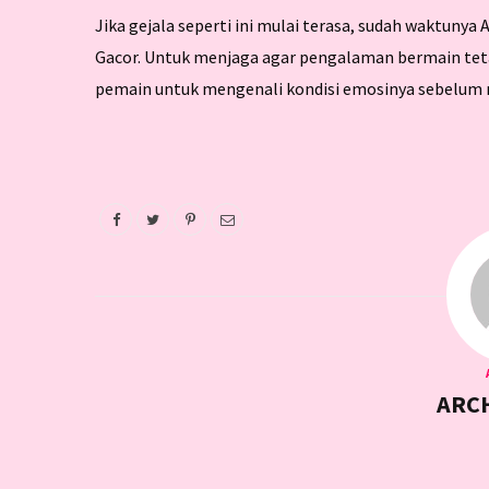
Jika gejala seperti ini mulai terasa, sudah waktunya
Gacor. Untuk menjaga agar pengalaman bermain teta
pemain untuk mengenali kondisi emosinya sebelum 
ARCH