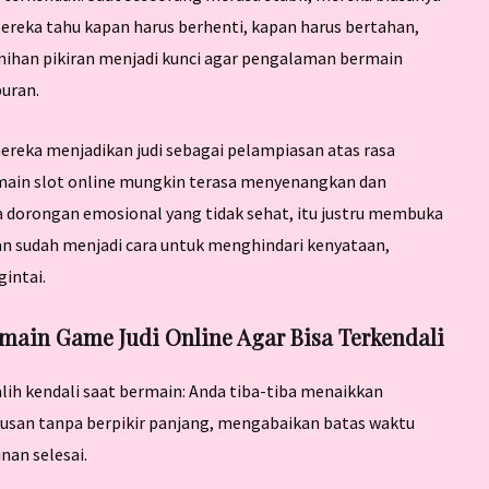
Mereka tahu kapan harus berhenti, kapan harus bertahan,
nihan pikiran menjadi kunci agar pengalaman bermain
buran.
reka menjadikan judi sebagai pelampiasan atas rasa
ermain slot online mungkin terasa menyenangkan dan
na dorongan emosional yang tidak sehat, itu justru membuka
han sudah menjadi cara untuk menghindari kenyataan,
intai.
main Game Judi Online Agar Bisa Terkendali
ih kendali saat bermain: Anda tiba-tiba menaikkan
usan tanpa berpikir panjang, mengabaikan batas waktu
nan selesai.