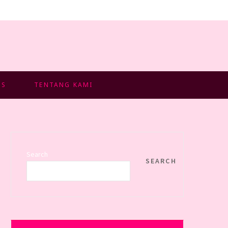
TS
TENTANG KAMI
Search
SEARCH