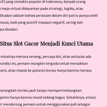
o33 yang semakin populer di Indonesia, banyak orang
meja virtual didasarkan pada strategi, logika, atau
sadari adalah bahwa perasaan dalam diri justru punya andil
ia, baik yang positif maupun negatif, sering kali
a disadari.
Situs Slot Gacor Menjadi Kunci Utama
misalnya merasa senang, percaya diri, atau antusias ada
kondisi ini, pemain mungkin tergoda untuk menaikkan
ami, atau masuk ke putaran bonus hanya karena merasa
melangkah terlalu jauh tanpa mempertimbangkan
dijamin hanya karena mood sedang bagus.
Sebaliknya, emosi
dapat mendorong pemain untuk menggunakan judi sebagai