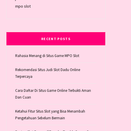
mpo slot
RECENT POSTS
Rahasia Menang di Situs Game MPO Slot
Rekomendasi Situs Judi Slot Dadu Online
Terpercaya
Cara Daftar Di Situs Game Online Terbukti Aman
Dan Cuan
Ketahui Fitur Situs Slot yang Bisa Menambah
Pengetahuan Sebelum Bermain