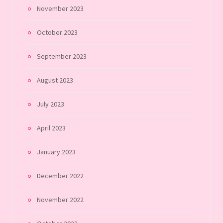
November 2023
October 2023
September 2023
August 2023
July 2023
April 2023
January 2023
December 2022
November 2022