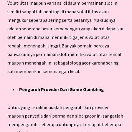
Volatilitas maupun variansi di dalam permainan slot ini
sendiri sangatlah penting di mana volatilitas akan
mengukur seberapa sering serta besarnya. Maksudnya
adalah seberapa besar kemenangan yang akan didapatkan
oleh pemain di mana memiliki tiga jenis volatilitas:
rendah, menengah, tinggi.
Banyak pemain percaya
bahwasannya permainan slot memiliki volatilitas rendah
maupun menengah ini sebagai slot gacor karena sering
kali memberikan kemenangan kecil.
Pengaruh Provider Dari Game Gambling
Untuk yang terakhir adalah pengaruh dari provider
maupun penyedia dari permainan slot gacor ini sangatlah
mempengaruhi seberapa untungnya. Terdapat beberapa