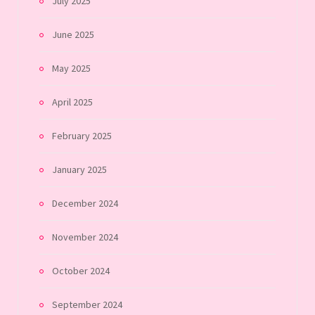
July 2025
June 2025
May 2025
April 2025
February 2025
January 2025
December 2024
November 2024
October 2024
September 2024