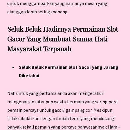
untuk menggambarkan yang namanya mesin yang
dianggap lebih sering menang.
Seluk Beluk Hadirnya Permainan Slot
Gacor Yang Membuat Semua Hati
Masyarakat Terpanah
Seluk Beluk Permainan Slot Gacor yang Jarang
Diketahui
Nah untuk yang pertama anda akan mengetahui
mengenai jam ataupun waktu bermain yang sering para
pemain percaya untuk gacor/ gampang cor. Meskipun
tidak dibuktikan dengan ilmiah teori yang mendukung
banyak sekali pemain yang percaya bahwasannya di jam –