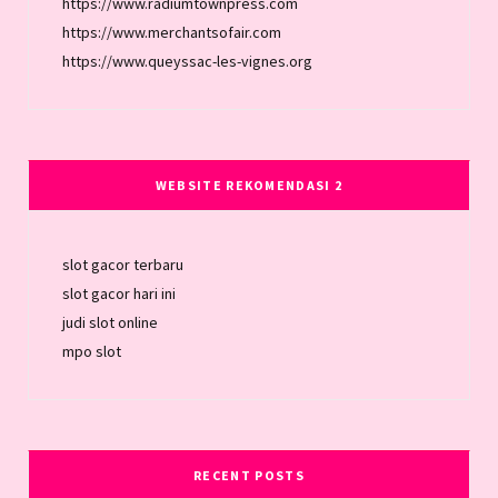
https://www.radiumtownpress.com
https://www.merchantsofair.com
https://www.queyssac-les-vignes.org
WEBSITE REKOMENDASI 2
slot gacor terbaru
slot gacor hari ini
judi slot online
mpo slot
RECENT POSTS