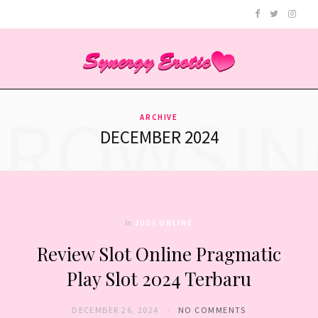
F
T
I
a
w
n
c
i
s
e
t
t
BROWSIN
ARCHIVE
b
t
a
DECEMBER 2024
o
e
g
o
r
r
k
a
In
JUDI ONLINE
m
Review Slot Online Pragmatic
Play Slot 2024 Terbaru
DECEMBER 26, 2024
NO COMMENTS