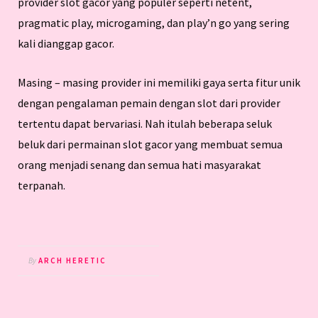
provider slot gacor yang populer seperti netent,
pragmatic play, microgaming, dan play’n go yang sering
kali dianggap gacor.
Masing – masing provider ini memiliki gaya serta fitur unik
dengan pengalaman pemain dengan slot dari provider
tertentu dapat bervariasi. Nah itulah beberapa seluk
beluk dari permainan slot gacor yang membuat semua
orang menjadi senang dan semua hati masyarakat
terpanah.
By
ARCH HERETIC