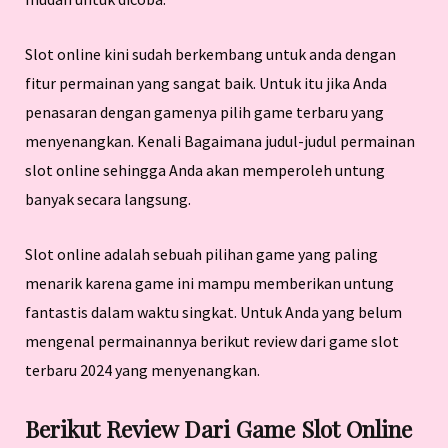
Slot online kini sudah berkembang untuk anda dengan
fitur permainan yang sangat baik.
Untuk itu jika Anda
penasaran dengan gamenya pilih game terbaru yang
menyenangkan. Kenali Bagaimana judul-judul permainan
slot online sehingga Anda akan memperoleh untung
banyak secara langsung.
Slot online adalah sebuah pilihan game yang paling
menarik karena game ini mampu memberikan untung
fantastis dalam waktu singkat. Untuk Anda yang belum
mengenal permainannya berikut review dari game slot
terbaru 2024 yang menyenangkan.
Berikut Review Dari Game Slot Online