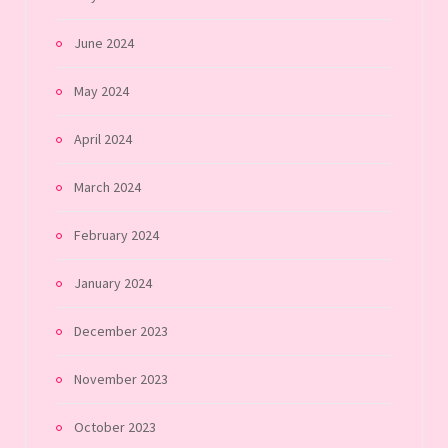
June 2024
May 2024
April 2024
March 2024
February 2024
January 2024
December 2023
November 2023
October 2023