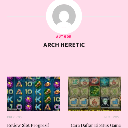
AUTHOR
ARCH HERETIC
PREV POST
NEXT POST
Review Slot Progresif
Cara Daftar Di Situs Game