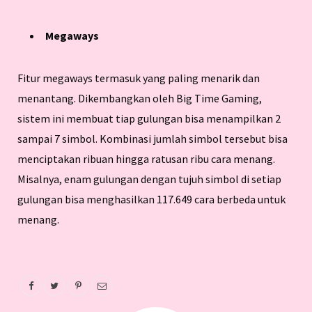
Megaways
Fitur megaways termasuk yang paling menarik dan
menantang. Dikembangkan oleh Big Time Gaming,
sistem ini membuat tiap gulungan bisa menampilkan 2
sampai 7 simbol. Kombinasi jumlah simbol tersebut bisa
menciptakan ribuan hingga ratusan ribu cara menang.
Misalnya, enam gulungan dengan tujuh simbol di setiap
gulungan bisa menghasilkan 117.649 cara berbeda untuk
menang.