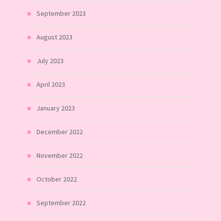
September 2023
August 2023
July 2023
April 2023
January 2023
December 2022
November 2022
October 2022
September 2022