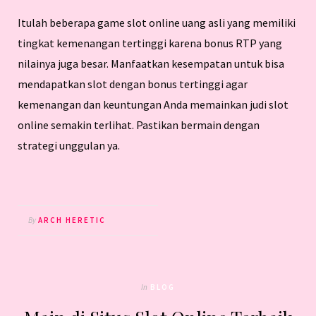
Itulah beberapa
game slot online uang asli
yang memiliki
tingkat kemenangan tertinggi karena bonus RTP yang
nilainya juga besar.
Manfaatkan kesempatan untuk bisa
mendapatkan slot dengan bonus tertinggi agar
kemenangan dan keuntungan Anda memainkan judi slot
online semakin terlihat. Pastikan bermain dengan
strategi unggulan ya.
By
ARCH HERETIC
In
BLOG