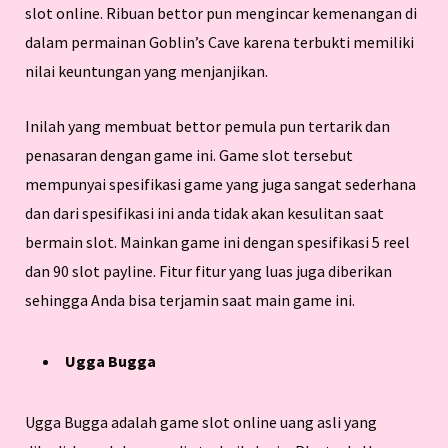
slot online. Ribuan bettor pun mengincar kemenangan di
dalam permainan Goblin’s Cave karena terbukti memiliki
nilai keuntungan yang menjanjikan.
Inilah yang membuat bettor pemula pun tertarik dan
penasaran dengan game ini.
Game slot tersebut
mempunyai spesifikasi game yang juga sangat sederhana
dan dari spesifikasi ini anda tidak akan kesulitan saat
bermain slot.
Mainkan game ini dengan spesifikasi 5 reel
dan 90 slot payline. Fitur fitur yang luas juga diberikan
sehingga Anda bisa terjamin saat main game ini.
Ugga Bugga
Ugga Bugga adalah
game slot online uang asli
yang