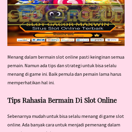
Menang dalam bermain slot online pasti keinginan semua
pemain. Namun ada tips dan strategi untuk bisa selalu
menang di game ini. Baik pemula dan pemain lama harus
memperhatikan hal ini.
Tips Rahasia Bermain Di Slot Online
Sebenarnya mudah untuk bisa selalu menang di game slot
online. Ada banyak cara untuk menjadi pemenang dalam