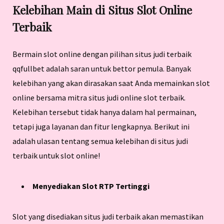
Kelebihan Main di Situs Slot Online
Terbaik
Bermain slot online dengan pilihan situs judi terbaik
qqfullbet adalah saran untuk bettor pemula. Banyak
kelebihan yang akan dirasakan saat Anda memainkan slot
online bersama mitra situs judi online slot terbaik.
Kelebihan tersebut tidak hanya dalam hal permainan,
tetapi juga layanan dan fitur lengkapnya. Berikut ini
adalah ulasan tentang semua kelebihan di situs judi
terbaik untuk slot online!
Menyediakan Slot RTP Tertinggi
Slot yang disediakan situs judi terbaik akan memastikan