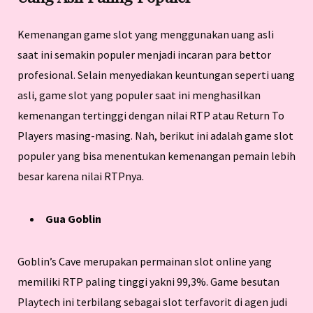
Kemenangan game slot yang menggunakan uang asli
saat ini semakin populer menjadi incaran para bettor
profesional. Selain menyediakan keuntungan seperti uang
asli, game slot yang populer saat ini menghasilkan
kemenangan tertinggi dengan nilai RTP atau Return To
Players masing-masing.
Nah, berikut ini adalah game slot
populer yang bisa menentukan kemenangan pemain lebih
besar karena nilai RTPnya.
Gua Goblin
Goblin’s Cave merupakan permainan slot online yang
memiliki RTP paling tinggi yakni 99,3%. Game besutan
Playtech ini terbilang sebagai slot terfavorit di agen judi